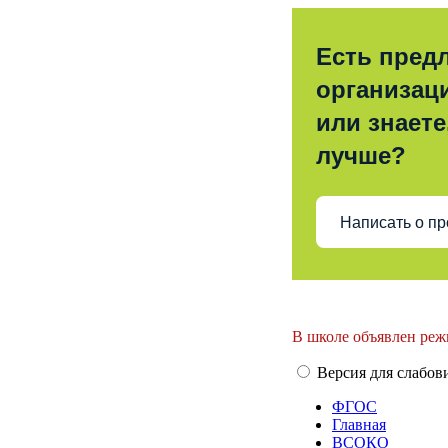
Есть пред
организац
или знаете
лучше?
Написать о п
В школе объявлен реж
Версия для слабо
ФГОС
Главная
ВСОКО