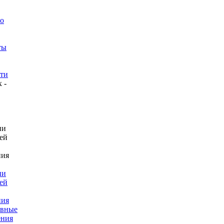
го
ты
сти
ии
ей
ния
вные
ения