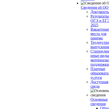
Сведения об ОО
Документ
Результаты
ОГЭ и ЕГ
2025
Вакантные
места для
приема
Трудоустр
выпускник
Стипендии
иные виды
материаль
поддержки
Платные
образоват
услуги
Доступная
среда
Основные
сведения
Общ