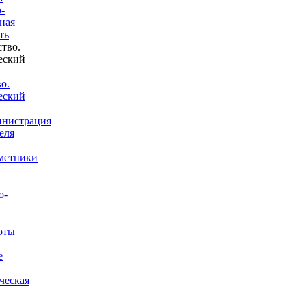
-
ная
ть
о.
еский
нистрация
еля
метники
о-
оты
е
ческая