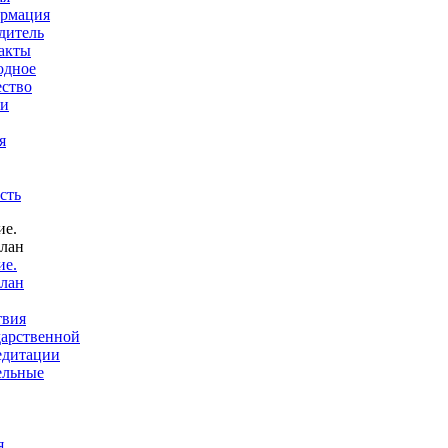
рмация
дитель
акты
одное
ество
 и
я
сть
ие.
лан
твия
дарственной
едитации
ельные
я