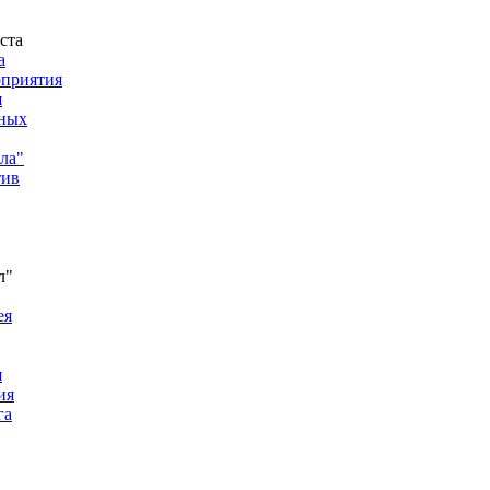
а
приятия
я
ных
ла"
тив
ея
я
ия
га