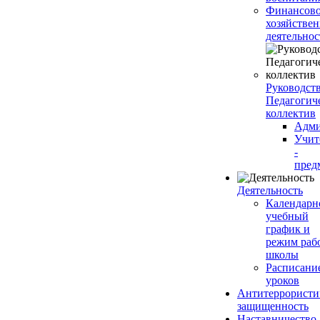
Финансово
хозяйствен
деятельнос
Руководств
Педагогич
коллектив
Адми
Учит
-
пред
Деятельность
Календарн
учебный
график и
режим раб
школы
Расписани
уроков
Антитеррористи
защищенность
Наставничество