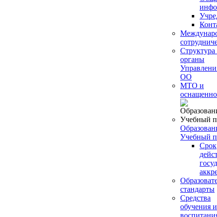
инфо
Учре
Конт
Междунар
сотруднич
Структура
органы
Управлени
ОО
МТО и
оснащенно
Образован
Учебный п
Срок
дейс
госу
аккр
Образоват
стандарты
Средства
обучения и
воспитани