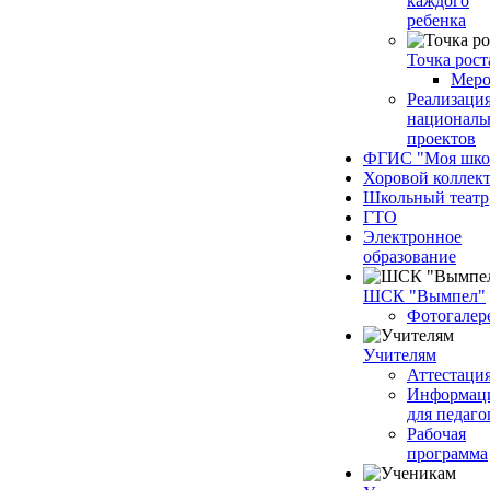
каждого
ребенка
Точка рост
Меро
Реализаци
националь
проектов
ФГИС "Моя шко
Хоровой коллек
Школьный театр
ГТО
Электронное
образование
ШСК "Вымпел"
Фотогалер
Учителям
Аттестаци
Информац
для педаго
Рабочая
программа