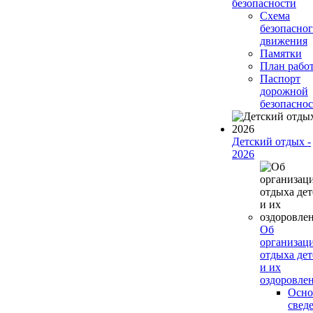
безопасности
Схема
безопасно
движения
Памятки
План рабо
Паспорт
дорожной
безопасно
Детский отдых -
2026
Об
организац
отдыха дет
и их
оздоровле
Осно
свед