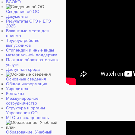
ВСОКО
Сведения об ОО
Документы
Результаты ОГЭ и ЕГЭ
2025
Вакантные места для
приема
Трудоустройство
выпускников
Стипендии и иные виды
материальной поддержки
Платные образовательные
услуги
Доступная среда
Основные сведения
Общая информация
Учредитель
Контакты
Международное
сотрудничество
Структура и органы
Управления ОО
МТО и оснащенность
Образование. Учебный