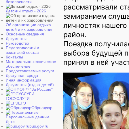
безопасности
рассматривали ст
Детский отдых - 2026
замиранием слуша
личностях нашего
Об организации отдыха
детей и их оздоровления
район.
Основные сведения
Документы
Поездка получила
Руководство
Педагогический и
выбора будущей п
вожатский состав
Контакты
принял в ней учас
Материально-техническое
обеспечение
Предоставляемые услуги
Доступная среда
Иная информация
Документы (отдых детей)
ОНФ "За Россию"
ГОСУСЛУГИ
ЕГЭ
Обрнадзор
Персональные данные
Дети
bus.gov.ru