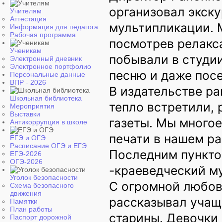
организовал экску
Учителям
Аттестация
мультипликации. 
Информация для педагога
Рабочая программа
посмотрев релакс
Ученикам
побывали в студии
Электронный дневник
Электронное портфолио
песню и даже пос
Персональные данные
ВПР - 2026
В издательстве ра
Школьная библиотека
тепло встретили, 
Мероприятия
Выставки
газеты. Мы многое
Антикоррупция в школе
печати в нашем ра
ЕГЭ и ОГЭ
Расписание ОГЭ и ЕГЭ
Последним пункто
ЕГЭ-2026
ОГЭ-2026
-краеведческий му
Уголок безопасности
С огромной любов
Схема безопасного
движения
рассказывал учащ
Памятки
План работы
старины. Девочки
Паспорт дорожной