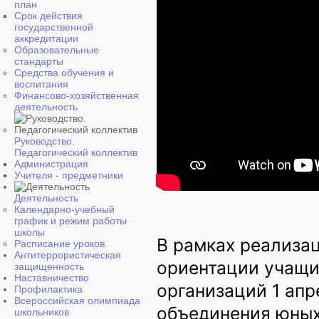
план
Срок действия
государственной
аккредитации
Образовательные
стандарты
Средства обучения и
воспитания
Финансово-хозяйственная
деятельность
Руководство.
Педагогический коллектив
Администрация
Учителя - предметники
Деятельность
Календарно-учебный
график и режим работы
школы
В рамках реализа
Расписание уроков
Антитеррористическая
ориентации учащи
защищенность
Наставничество
организаций 1 ап
Профилактика
Всероссийская олимпиада
объединения юных
школьников