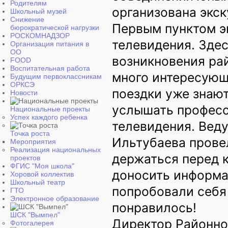
Родителям
организована экск
Школьный музей
Снижение
Первым пунктом э
бюрократической нагрузки
РОСКОМНАДЗОР
телевидения. Здес
Организация питания в
ОО
возникновения ра
FOOD
Воспитательная работа
много интересующ
Будущим первоклассникам
ОРКСЭ
поездки уже знают
Новости
услышать професс
Национальные проекты
Успех каждого ребенка
телевидения. Вед
Точка роста
Ильтубаева провел
Мероприятия
Реализация национальных
держаться перед к
проектов
ФГИС "Моя школа"
доносить информа
Хоровой коллектив
Школьный театр
попробовали себя 
ГТО
Электронное образование
понравилось!
ШСК "Вымпел"
Директор Районно
Фотогалерея