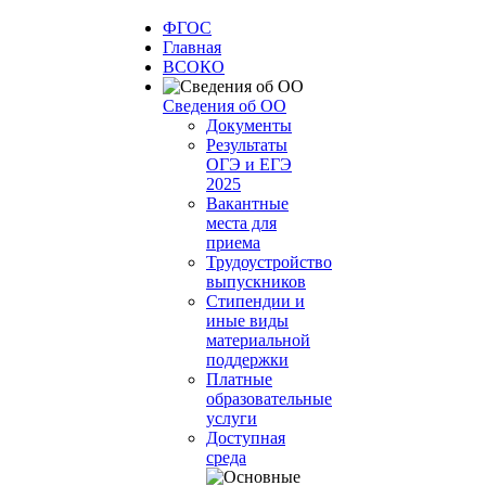
ФГОС
Главная
ВСОКО
Сведения об ОО
Документы
Результаты
ОГЭ и ЕГЭ
2025
Вакантные
места для
приема
Трудоустройство
выпускников
Стипендии и
иные виды
материальной
поддержки
Платные
образовательные
услуги
Доступная
среда