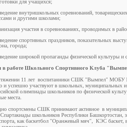
готовки для учащихся;
ведение внутришкольных соревнований, товарищеских
ссами и другими школами;
анизация участия в соревнованиях, проводимых в район
ведение спортивных праздников, показательных выст
она, города;
ведение широкой пропаганды физической культуры и с
и в работе Школьного Спортивного Клуба "Вымп
отяжении 11 лет воспитанники СШК "Вымпел" МОБУ
о и успешно участвуют в школьных, муниципальных и
сийской олимпиады школьников по физической культу
ые места.
дно спортсмены СШК принимают активное в муниципа
 Спартакиады школьников Республики Башкортостан, з
спорта, как баскетбол "Оранжевый мяч", КЭС баскет, 
 гимнастика.