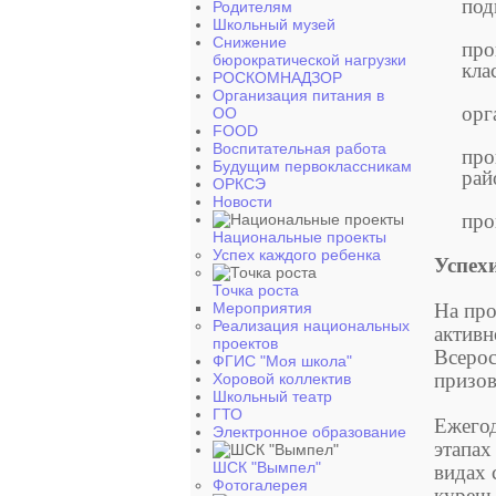
под
Родителям
Школьный музей
Снижение
про
бюрократической нагрузки
кла
РОСКОМНАДЗОР
Организация питания в
орг
ОО
FOOD
Воспитательная работа
про
Будущим первоклассникам
рай
ОРКСЭ
Новости
про
Национальные проекты
Успех каждого ребенка
Успех
Точка роста
Мероприятия
На пр
Реализация национальных
активн
проектов
Всерос
ФГИС "Моя школа"
призов
Хоровой коллектив
Школьный театр
ГТО
Ежего
Электронное образование
этапах
ШСК "Вымпел"
видах 
Фотогалерея
куреш,