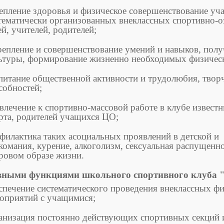
епление здоровья и физическое совершенствование уч
тематически организованных внеклассных спортивно-
ей, учителей, родителей;
репление и совершенствование умений и навыков, пол
ьтуры, формирование жизненно необходимых физическ
питание общественной активности и трудолюбия, творч
собностей;
влечение к спортивно-массовой работе в клубе извест
рта, родителей учащихся ЦО;
филактика таких асоциальных проявлений в детской и 
комания, курение, алкоголизм, сексуальная распущенн
ровом образе жизни.
вными функциями школьного спортивного клуба 
спечение систематического проведения внеклассных ф
оприятий с учащимися;
анизация постоянно действующих спортивных секций 