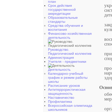
план
укр
Срок действия
государственной
сис
аккредитации
дет
Образовательные
стандарты
зак
Средства обучения и
кул
воспитания
Финансово-хозяйственная
деятельность
вос
спо
Руководство.
при
Педагогический коллектив
Администрация
спо
Учителя - предметники
про
Деятельность
нар
Календарно-учебный
здо
график и режим работы
школы
Расписание уроков
Осно
Антитеррористическая
защищенность
обе
Наставничество
мер
Профилактика
Всероссийская олимпиада
орг
школьников