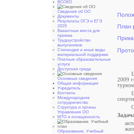
ВСОКО
Сведения об ОО
Полож
Документы
Результаты ОГЭ и ЕГЭ
2025
План 
Вакантные места для
приема
Прика
Трудоустройство
выпускников
Стипендии и иные виды
Прото
материальной поддержки
Платные образовательные
услуги
Доступная среда
Основные сведения
2009 г
Общая информация
туризм
Учредитель
Контакты
Международное
спорти
сотрудничество
О
Структура и органы
Управления ОО
Задач
МТО и оснащенность
акт
жиз
Образование. Учебный