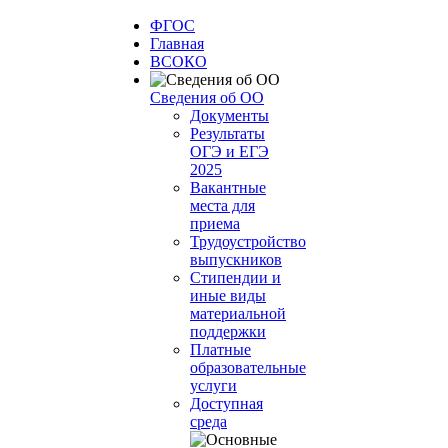
ФГОС
Главная
ВСОКО
Сведения об ОО
Документы
Результаты
ОГЭ и ЕГЭ
2025
Вакантные
места для
приема
Трудоустройство
выпускников
Стипендии и
иные виды
материальной
поддержки
Платные
образовательные
услуги
Доступная
среда