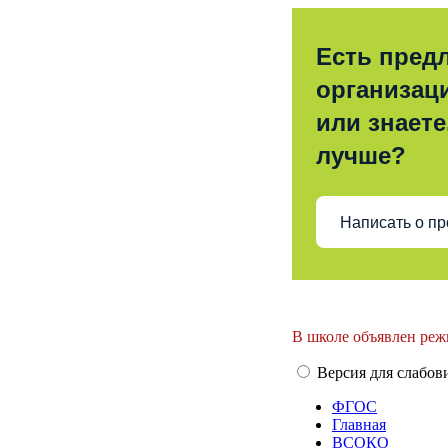
Есть пред
организац
или знаете
лучше?
Написать о п
В школе объявлен реж
Версия для слабо
ФГОС
Главная
ВСОКО