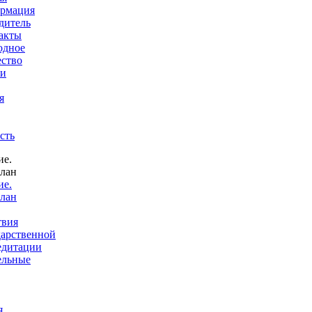
рмация
дитель
акты
одное
ество
 и
я
сть
ие.
лан
твия
дарственной
едитации
ельные
я