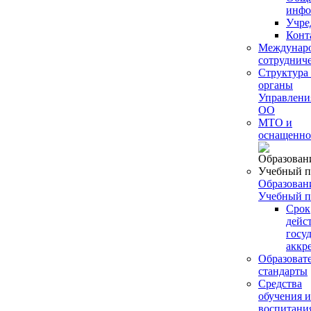
инфо
Учре
Конт
Междунар
сотруднич
Структура
органы
Управлени
ОО
МТО и
оснащенно
Образован
Учебный п
Срок
дейс
госу
аккр
Образоват
стандарты
Средства
обучения и
воспитани